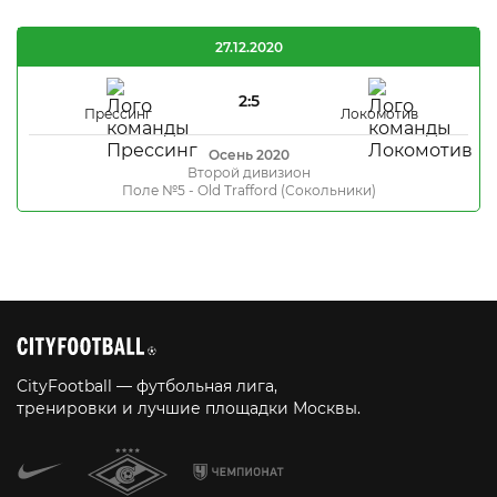
27.12.2020
2:5
Прессинг
Локомотив
Осень 2020
Второй дивизион
Поле №5 - Old Trafford (Сокольники)
CityFootball — футбольная лига,
тренировки и лучшие площадки Москвы.