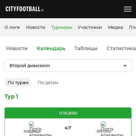
О лиге
Новости
Турниры
Участники
Медиа
Пл
Новости
Календарь
Таблицы
Статистика
Второй дивизион
По турам
По датам
Тур 1
11.10.2020
4:7
Медведь
Яблоко