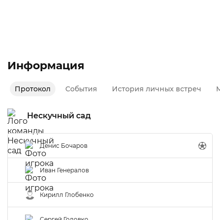
Лучший игрок команды и матча
Осень 2020
Второй дивизион
Информация
Протокол
События
История личных встреч
М
Нескучный сад
Денис Бочаров
Иван Генералов
Кирилл Глобенко
Сергей Головко