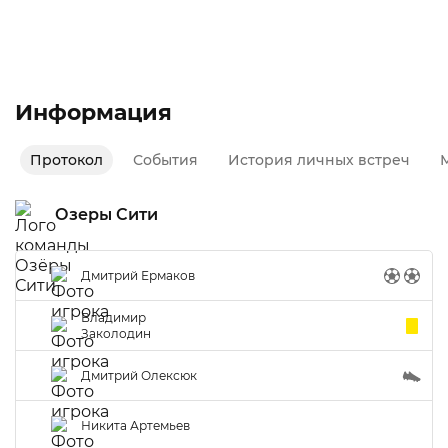
Осень 2020
Второй дивизион
Информация
Протокол
События
История личных встреч
М
Озеры Сити
Дмитрий Ермаков
Владимир
Заколодин
Дмитрий Олексюк
Никита Артемьев