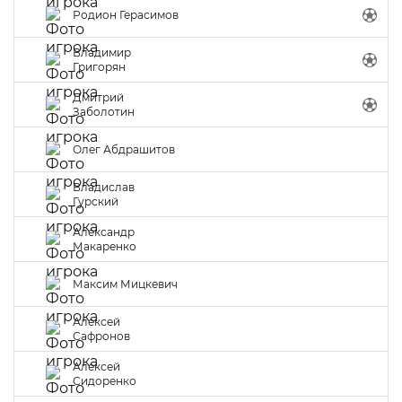
Родион Герасимов
Владимир
Григорян
Дмитрий
Заболотин
Олег Абдрашитов
Владислав
Гурский
Александр
Макаренко
Максим Мицкевич
Алексей
Сафронов
Алексей
Сидоренко