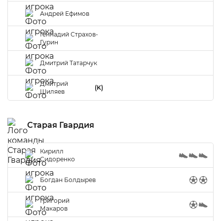
Андрей Ефимов
Геннадий Страхов-
Гурин
Дмитрий Татарчук
Дмитрий
(K)
Шиляев
Старая Гвардия
Кирилл
Сидоренко
Богдан Болдырев
Григорий
Макаров