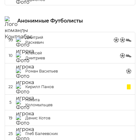
Анонимные Футболисты
Дмитрий
99
Раскевич
Алексей
10
Дмитриев
Роман Васильев
22
Кирилл Панов
Никита
5
Коломыльцев
19
Денис Котов
25
Глеб Балеевских