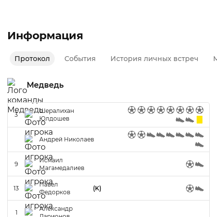
Второй дивизион
Информация
Протокол
События
История личных встреч
М
Медведь
Шералихан
3
Юлдошев
Андрей Николаев
Исмаил
9
Магамедалиев
Павел
13
(K)
Федорков
Александр
1
Ларионов