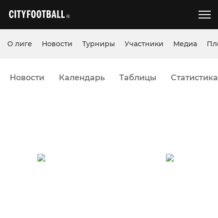
О лиге
Новости
Турниры
Участники
Медиа
Пл
Новости
Календарь
Таблицы
Статистика
05 декабря 2020, 19:00
Поле №7 - Stamford Bridge (Сокольники)
12 : 4
Медведь
Анонимные
Футболисты
Осень 2020