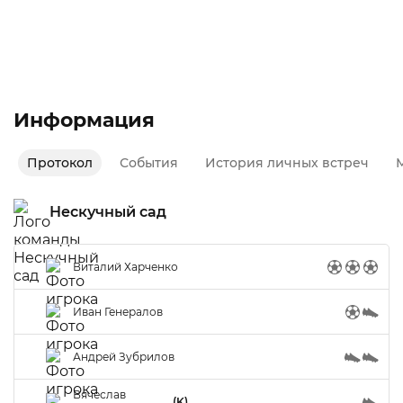
Лучший игрок команды и матча
Осень 2020
Второй дивизион
Информация
Протокол
События
История личных встреч
М
Нескучный сад
Виталий Харченко
Иван Генералов
Андрей Зубрилов
Вячеслав
(K)