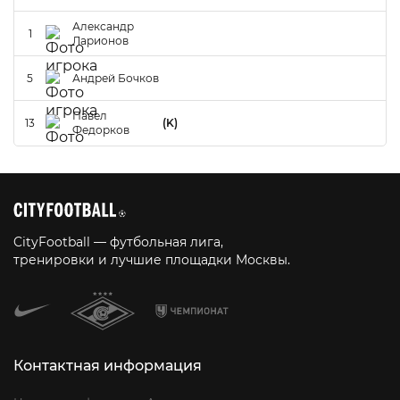
Александр
1
Ларионов
5
Андрей Бочков
Павел
13
(K)
Федорков
CityFootball — футбольная лига,
тренировки и лучшие площадки Москвы.
Контактная информация