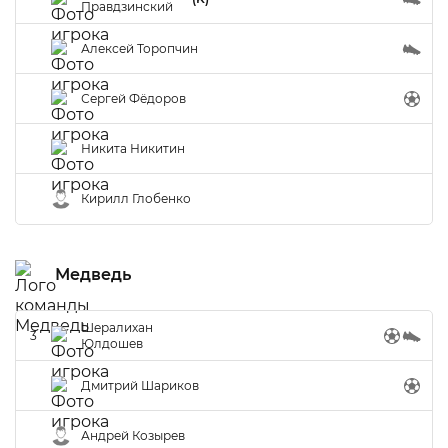
Правдзинский
Алексей Торопчин
Сергей Фёдоров
Никита Никитин
Кирилл Глобенко
Медведь
Шералихан
3
Юлдошев
Дмитрий Шариков
Андрей Козырев