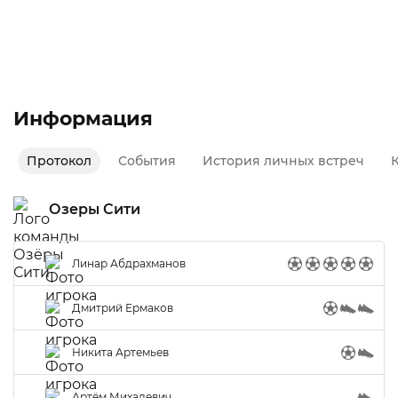
Лучший игрок команды и матча
Осень 2020
Второй дивизион
Информация
Протокол
События
История личных встреч
Озеры Сити
Линар Абдрахманов
Дмитрий Ермаков
Никита Артемьев
Артём Михалевич