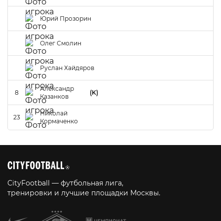
Юрий Прозорин
Олег Смолин
Руслан Хайдяров
Александр
8
(K)
Казанков
Николай
23
Кормаченко
CityFootball — футбольная лига,
тренировки и лучшие площадки Москвы.