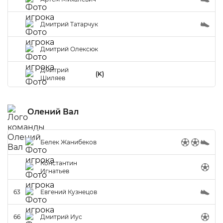
Дмитрий Татарчук
Дмитрий Олексюк
Дмитрий
(K)
Шиляев
Олений Вал
Белек Жанибеков
Константин
Игнатьев
63
Евгений Кузнецов
66
Дмитрий Иус