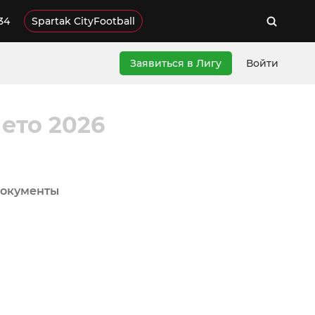
34
Spartak CityFootball
Заявиться в Лигу
Войти
ето 2026
окументы