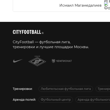
Исмаил Магамедалиев
CityFootball — футбольная лига,
тренировки и лучшие площадки Москвы.
Тренировки:
Любительская футбольная лига
Тренир
Аренда полей:
Футбольный центр
Аренда футбольного