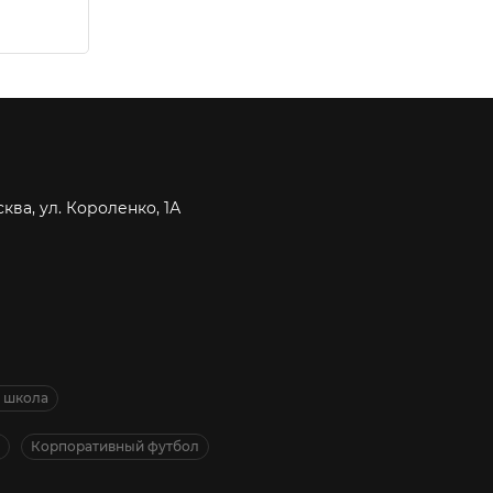
сква, ул. Короленко, 1А
я школа
Корпоративный футбол