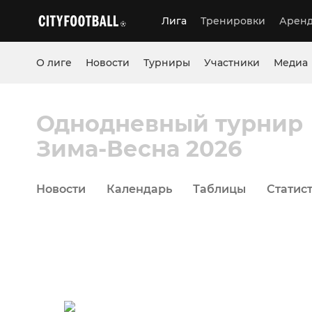
Лига
Тренировки
Аренд
О лиге
Новости
Турниры
Участники
Медиа
Однодневный турнир
Зима-Весна 2026
Новости
Календарь
Таблицы
Статис
11 
Поле №