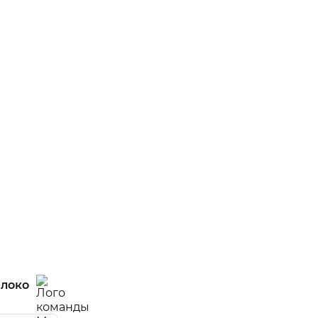
ий
тча
локо