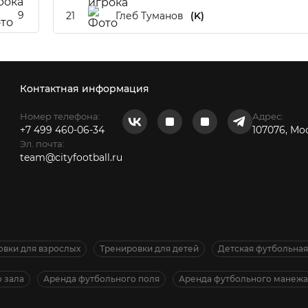
9
21
Глеб Туманов
(K)
Контактная информация
Номер телефона:
Адрес:
+7 499 460-06-34
107076, Мо
Эл. почта:
team@cityfootball.ru
овки для взрослых
Тренировки для детей
Детская футбольна
 зала
Аренда футбольного поля
Аренда футбольного манежа