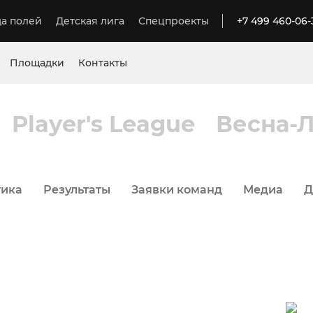
а полей
Детская лига
Спецпроекты
+7 499 460-06-
Площадки
Контакты
Player's League
Весна-Л
тика
Результаты
Заявки команд
Медиа
Д
октября 2020, 14:00
2 - Delle Alpi (Тульская)