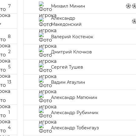
7
Михаил Минин
Александр
Македонский
8
Валерий Костенок
2
Дмитрий Клочков
5
Сергей Тушев
13
Вадим Атаулин
Александр Матюнин
1
Александр Рубинчик
4
Александр Тобенгауз