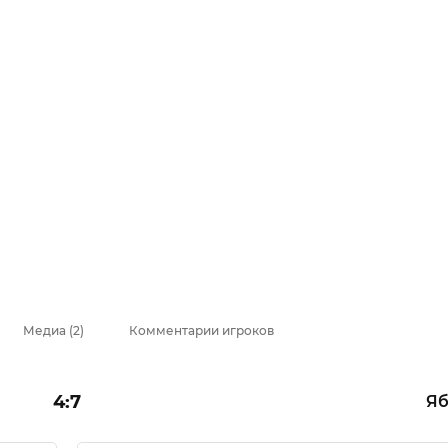
4 : 7
Яблоко
Александр Македонск
Лучший игрок команды и ма
Осень 2020
Второй дивизион
Медиа (2)
Комментарии игроков
4:7
Яб