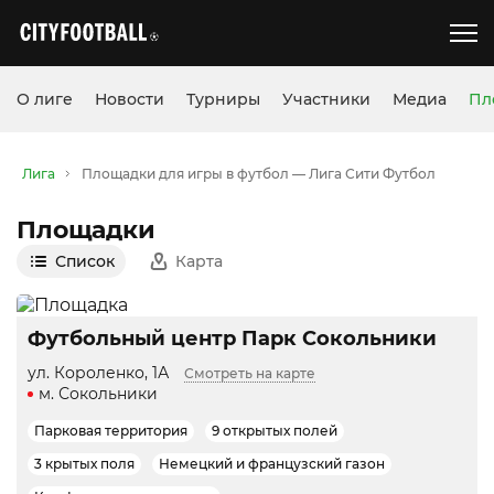
О лиге
Новости
Турниры
Участники
Медиа
Пл
Лига
Площадки для игры в футбол — Лига Сити Футбол
Площадки
Список
Карта
Футбольный центр Парк Сокольники
ул. Короленко, 1А
Смотреть на карте
м. Сокольники
Парковая территория
9 открытых полей
3 крытых поля
Немецкий и французский газон