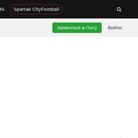
34
Spartak CityFootball
Заявиться в Лигу
Войти