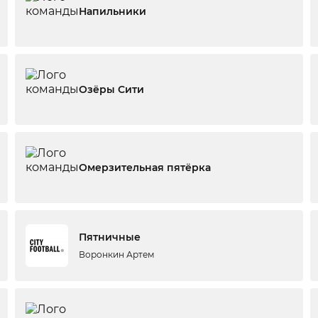
Напильники
Озёры Сити
Омерзительная пятёрка
Пятничные
Воронкин Артем