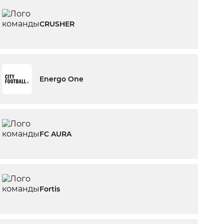
CRUSHER
Energo One
FC AURA
Fortis