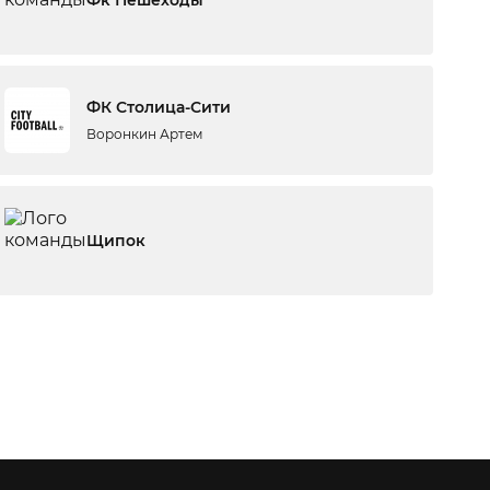
Фк Пешеходы
ФК Столица-Сити
Воронкин Артем
Щипок