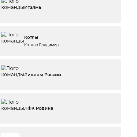
Итэлма
Котлы
Котлов Владимир
Лидеры России
ЛФК Родина