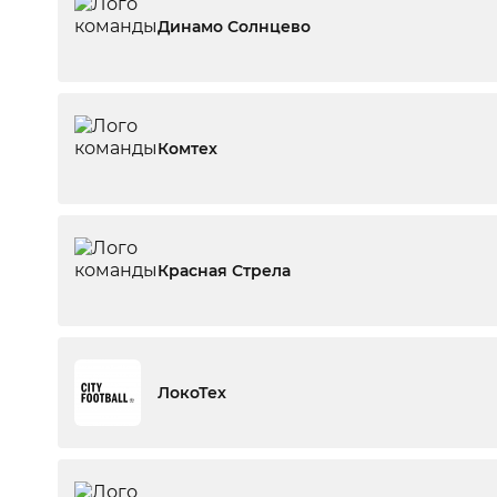
Динамо Солнцево
Комтех
Красная Стрела
ЛокоТех