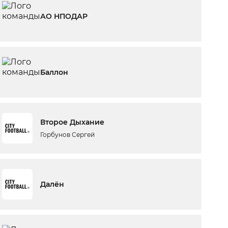
АО НПОДАР
Баллон
Второе Дыхание
Горбунов Сергей
Далён