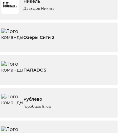
Никель
Давыдов Никита
Озёры Сити 2
ПАПАDOS
Рублёво
Горобцов Егор