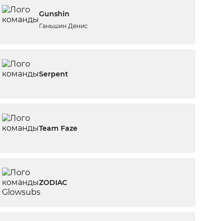
Gunshin
Ганьшин Денис
Serpent
Team Faze
ZODIAC