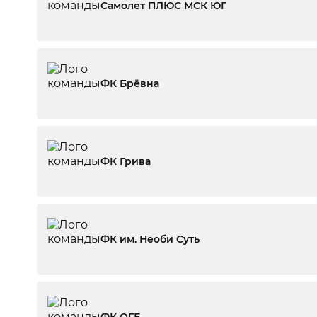
Самолет ПЛЮС МСК ЮГ
ФК Брёвна
ФК Грива
ФК им. Необи Суть