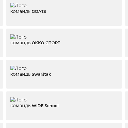
GOATS
OKKO СПОРТ
Swarštak
WIDE School