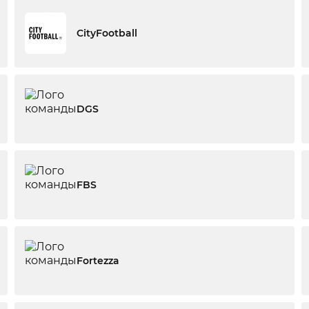
CityFootball
DGS
FBS
Fortezza