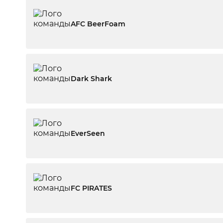
AFC BeerFoam
Dark Shark
EverSeen
FC PIRATES