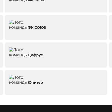
ФК Пегас
ФК СОЮЗ
Цифрус
Юпитер