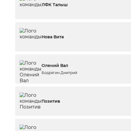
ЛФК Талыш
Нова Вита
Олений Вал
Бодрягин Дмитрий
Позитив