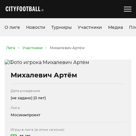
О лиге
Новости
Турниры
Участники
Медиа
Пл
Лига
Участники
Михалевич Артём
Михалевич Артём
Дата рождения
(не задано)
(0 лет)
Лига
Мосинжпроект
Игры в лиге (в этом сезоне)