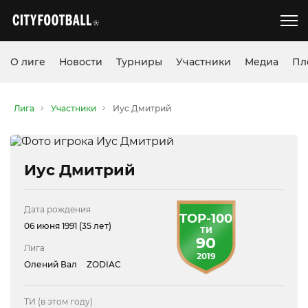
О лиге
Новости
Турниры
Участники
Медиа
Пл
Лига
Участники
Иус Дмитрий
Иус Дмитрий
Дата рождения
TOP-100
06 июня 1991 (35 лет)
ТИ
90
Лига
2019
Олений Вал
ZODIAC
ТИ (в этом году)