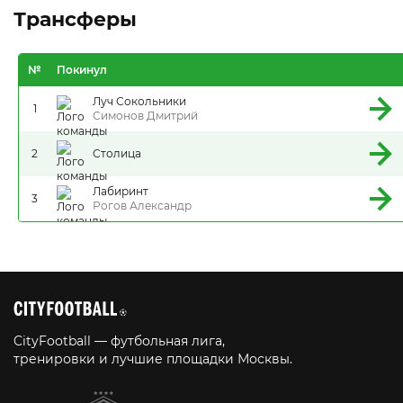
Трансферы
№
Покинул
Луч Сокольники
1
Симонов Дмитрий
2
Столица
Лабиринт
3
Рогов Александр
CityFootball — футбольная лига,
тренировки и лучшие площадки Москвы.