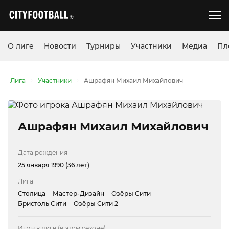
О лиге
Новости
Турниры
Участники
Медиа
Пл
Лига
Участники
Ашрафян Михаил Михайлович
Ашрафян Михаил Михайлович
Дата рождения
25 января 1990 (36 лет)
Лига
Столица
Мастер-Дизайн
Озёры Сити
Бристоль Сити
Озёры Сити 2
Игры в лиге (в этом сезоне)