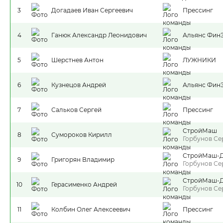
3
Догадаев Иван Сергеевич
Прессинг
4
Ганюк Александр Леонидович
Альянс Фин
5
Шерстнев Антон
ЛУЖНИКИ
6
Кузнецов Андрей
Альянс Фин
7
Сальков Сергей
Прессинг
СтройМаш
8
Сумороков Кирилл
Горбунов Се
СтройМаш-
9
Григорян Владимир
Горбунов Се
СтройМаш-
10
Герасименко Андрей
Горбунов Се
11
Колбин Олег Алексеевич
Прессинг