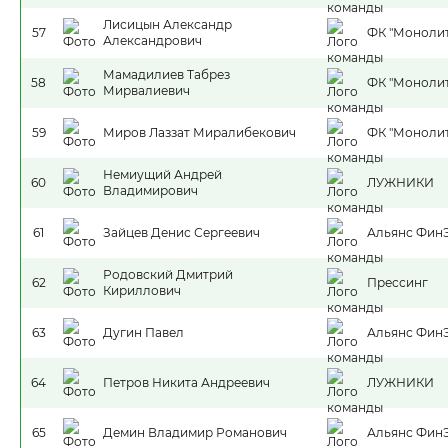
Лисицын Александр
57
ФК "Монолит
Александрович
Мамадилиев Табрез
58
ФК "Монолит
Мирвалиевич
59
Миров Лаззат Миралибекович
ФК "Монолит
Немиущий Андрей
60
ЛУЖНИКИ
Владимирович
61
Зайцев Денис Сергеевич
Альянс Фин
Родовский Дмитрий
62
Прессинг
Кириллович
63
Дугин Павел
Альянс Фин
64
Петров Никита Андреевич
ЛУЖНИКИ
65
Демин Владимир Романович
Альянс Фин