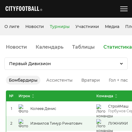
О лиге
Новости
Турниры
Участники
Медиа
Пл
Новости
Календарь
Таблицы
Статистика
Первый Дивизион
Бомбардиры
Ассистенты
Вратари
Гол + пас
№
Игрок
Команда
СтройМаш
1
Колеев Денис
Горбунов Се
2
Измаилов Тимур Ринатович
ЛУЖНИКИ