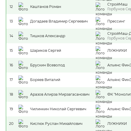
СтройМаш
12
Каштанов Роман
Горбунов Се
13
Догадаев Владимир Сергеевич
Прессинг
СтройМаш-
14
Тишков Александр
Горбунов Се
15
Шариков Сергей
ЛУЖНИКИ
16
Брускин Всеволод
Альянс Фин
17
Боряев Виталий
Альянс Фин
18
Аразов Алирза Мирзагасанович
ФК "Монолит
19
Чилинкин Николай Сергеевич
Альянс Фин
20
Кислюк Руслан Михайлович
ЛУЖНИКИ