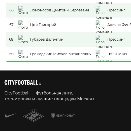
66
Ломоносов Дмитрий Сергеевич
Прессинг
67
Цой Григорий
Альянс Фин
68
Губарев Валентин
Прессинг
69
Громадский Михаил Михайлович
ЛУЖНИКИ
CityFootball — футбольная лига,
тренировки и лучшие площадки Москвы.