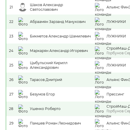
Шаков Александр
21
Альянс Фин
Святославович
22
Абраамян Зарзанд Манукович
ЛУЖНИКИ
23
Бикметов Александр Шамилевич
ЛУЖНИКИ
СтройМаш-
24
Маркарян Александр Игоревич
Горбунов Се
Цыбульский Кирилл
25
ЛУЖНИКИ
Александрович
26
Тарасов Дмитрий
Альянс Фин
27
Безумов Егор
Прессинг
СтройМаш-
28
Ушенко Роберто
Горбунов Се
29
Памшев Роман Леонидович
Альянс Фин