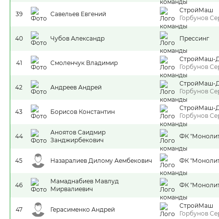
СтройМаш
39
Савельев Евгений
Горбунов Се
40
Чубов Александр
Прессинг
СтройМаш-
41
Смоленчук Владимир
Горбунов Се
СтройМаш-
42
Андреев Андрей
Горбунов Се
СтройМаш-
43
Борисов Константин
Горбунов Се
Аноятов Саидмир
44
ФК "Монолит
Занджирбекович
45
Назаралиев Дилому Аембекович
ФК "Монолит
Мамаднабиев Мавлуд
46
ФК "Монолит
Мирвалиевич
СтройМаш
47
Герасименко Андрей
Горбунов Се