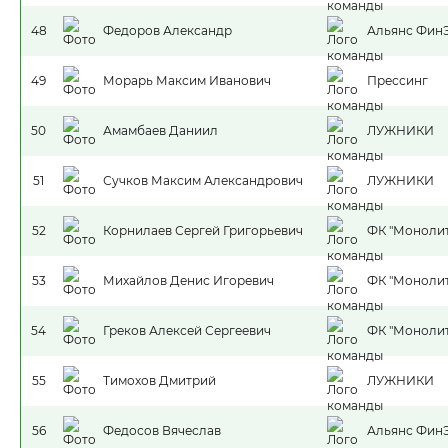
48
Федоров Александр
Альянс Фин
49
Морарь Максим Иванович
Прессинг
50
Амамбаев Даниил
ЛУЖНИКИ
51
Сучков Максим Александрович
ЛУЖНИКИ
52
Корнилаев Сергей Григорьевич
ФК "Монолит
53
Михайлов Денис Игоревич
ФК "Монолит
54
Греков Алексей Сергеевич
ФК "Монолит
55
Тимохов Дмитрий
ЛУЖНИКИ
56
Федосов Вячеслав
Альянс Фин