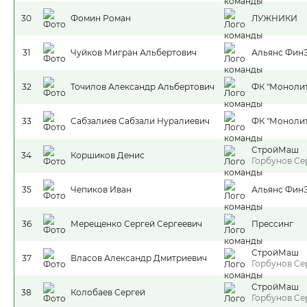
30
Фомин Роман
ЛУЖНИКИ
31
Чуйков Мигран Альбертович
Альянс Фин
32
Точилов Александр Альбертович
ФК "Монолит
33
Сабзалиев Сабзали Нуралиевич
ФК "Монолит
СтройМаш
34
Коршиков Денис
Горбунов Се
35
Чепиков Иван
Альянс Фин
36
Мерещенко Сергей Сергеевич
Прессинг
СтройМаш
37
Власов Александр Дмитриевич
Горбунов Се
СтройМаш
38
Колобаев Сергей
Горбунов Се