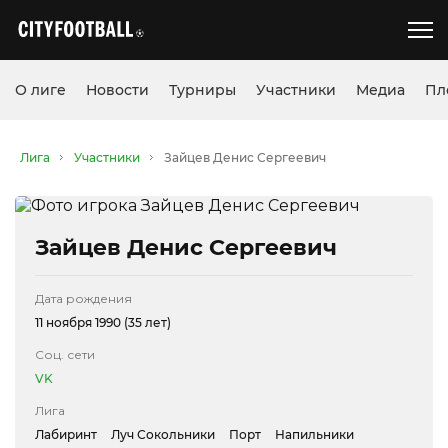
О лиге
Новости
Турниры
Участники
Медиа
Пл
Лига
Участники
Зайцев Денис Сергеевич
Зайцев Денис Сергеевич
Дата рождения
11 ноября 1990 (35 лет)
Соц. сети
VK
Лига
Лабиринт
Луч Сокольники
Порт
Напильники