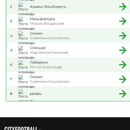
2
Альянс ФинЭнерго
Мануфактура
3
Мишин Владислав
Олимп
4
Советкин Константин
Спечназ
5
Марченков Николай
Лабиринт
6
Рогов Александр
Олимп
7
Советкин Константин
8
pikabu