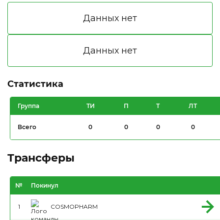
Статистика
Группа
ТИ
П
Т
ЛТ
Всего
0
0
0
0
Трансферы
№
Покинул
1
COSMOPHARM