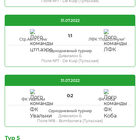
Поле №7 - De Kuip (Тульская)
31.07.2022
1:1
Ctp.Aero Crew
ЛФК "Подсолнухи"
Однодневный турнир
Дивизион Б
Поле №7 - De Kuip (Тульская)
31.07.2022
0:2
ФК Увальни
ФК Коба
Однодневный турнир
Дивизион Б
Поле №8 - Bombonera (Тульская)
Тур 5