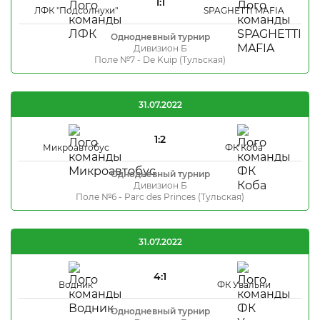
1:1
ЛФК "Подсолнухи"
SPAGHETTI MAFIA
Однодневный турнир
Дивизион Б
Поле №7 - De Kuip (Тульская)
31.07.2022
1:2
Микроавтобус
ФК Коба
Однодневный турнир
Дивизион Б
Поле №6 - Parc des Princes (Тульская)
31.07.2022
4:1
Водник
ФК Увальни
Однодневный турнир