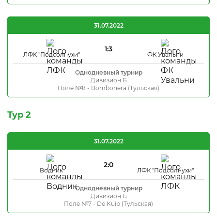
31.07.2022
1:3
ЛФК "Подсолнухи"
ФК Увальни
Однодневный турнир
Дивизион Б
Поле №8 - Bombonera (Тульская)
Тур 2
31.07.2022
2:0
Водник
ЛФК "Подсолнухи"
Однодневный турнир
Дивизион Б
Поле №7 - De Kuip (Тульская)