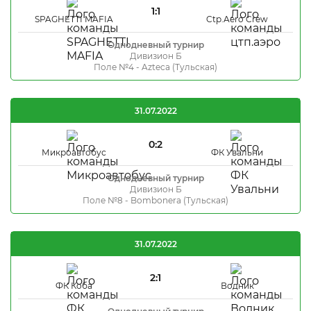
1:1
SPAGHETTI MAFIA
Ctp.Aero Crew
Однодневный турнир
Дивизион Б
Поле №4 - Azteca (Тульская)
31.07.2022
0:2
Микроавтобус
ФК Увальни
Однодневный турнир
Дивизион Б
Поле №8 - Bombonera (Тульская)
31.07.2022
2:1
ФК Коба
Водник