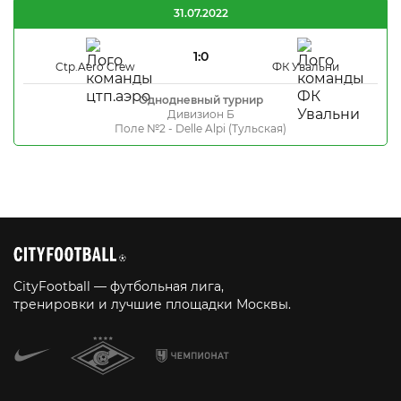
31.07.2022
1:0
Ctp.Aero Crew
ФК Увальни
Однодневный турнир
Дивизион Б
Поле №2 - Delle Alpi (Тульская)
CityFootball — футбольная лига,
тренировки и лучшие площадки Москвы.