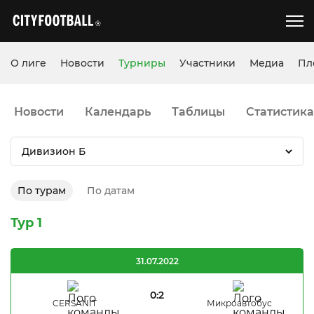
О лиге
Новости
Турниры
Участники
Медиа
Пл
Новости
Календарь
Таблицы
Статистика
Дивизион Б
По турам
По датам
Тур 1
31.07.2022
0:2
CERSANIT
Микроавтобус