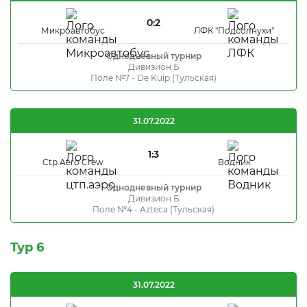
0:2
Микроавтобус
ЛФК "Подсолнухи"
Однодневный турнир
Дивизион Б
Поле №7 - De Kuip (Тульская)
31.07.2022
1:3
Ctp.Aero Crew
Водник
Однодневный турнир
Дивизион Б
Поле №4 - Azteca (Тульская)
Тур 6
31.07.2022