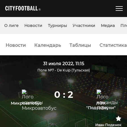
О лиге
Новости
Турниры
Участники
Медиа
Пл
Новости
Календарь
Таблицы
Статистика
31 июля 2022, 11:15
Поле №7 - De Kuip (Тульская)
0 : 2
Микроавтобус
ЛФК
"Подсолнухи"
Иван Поденок