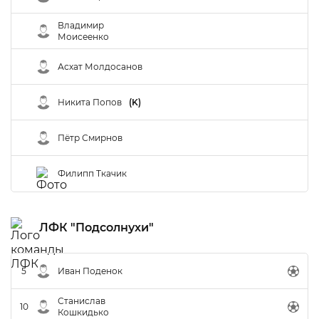
Владимир
Моисеенко
Асхат Молдосанов
Никита Попов
(K)
Пётр Смирнов
Филипп Ткачик
ЛФК "Подсолнухи"
5
Иван Поденок
Станислав
10
Кошкидько