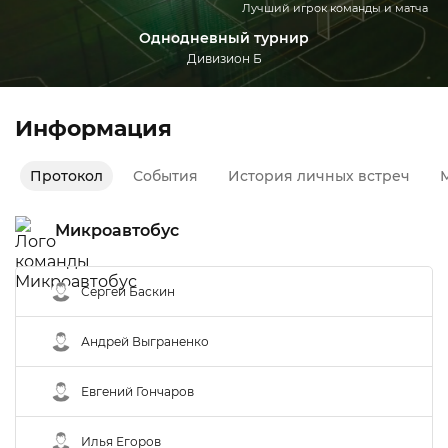
Лучший игрок команды и матча
Однодневный турнир
Дивизион Б
Информация
Протокол
События
История личных встреч
М
Микроавтобус
Сергей Баскин
Андрей Выграненко
Евгений Гончаров
Илья Егоров