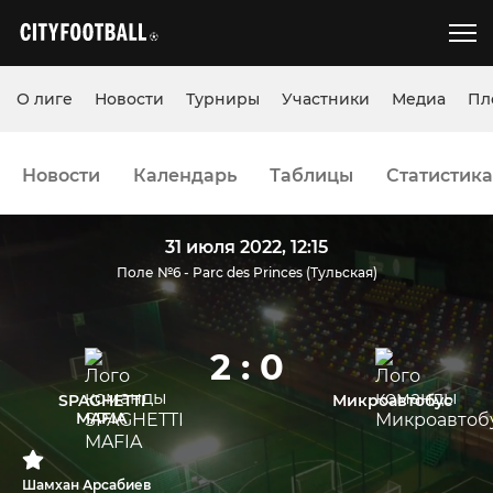
О лиге
Новости
Турниры
Участники
Медиа
Пл
Новости
Календарь
Таблицы
Статистика
31 июля 2022, 12:15
Поле №6 - Parc des Princes (Тульская)
2 : 0
SPAGHETTI
Микроавтобус
MAFIA
Шамхан Арсабиев