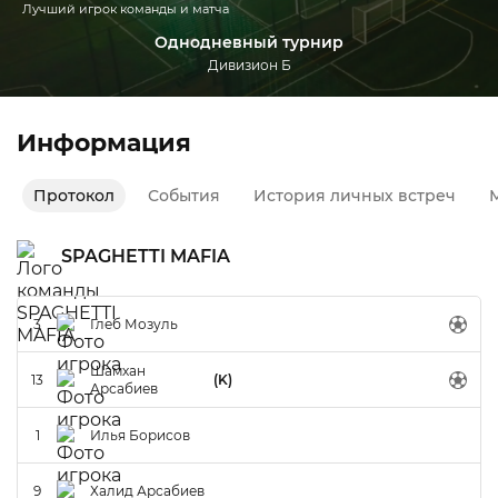
Лучший игрок команды и матча
Однодневный турнир
Дивизион Б
Информация
Протокол
События
История личных встреч
М
SPAGHETTI MAFIA
3
Глеб Мозуль
Шамхан
13
(K)
Арсабиев
1
Илья Борисов
9
Халид Арсабиев