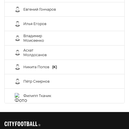
Евгений Гончаров
Илья Егоров
Владимир
Моисеенко
Асхат
Молдосанов
Никита Попов
(K)
Пётр Смирнов
Филипп Ткачик