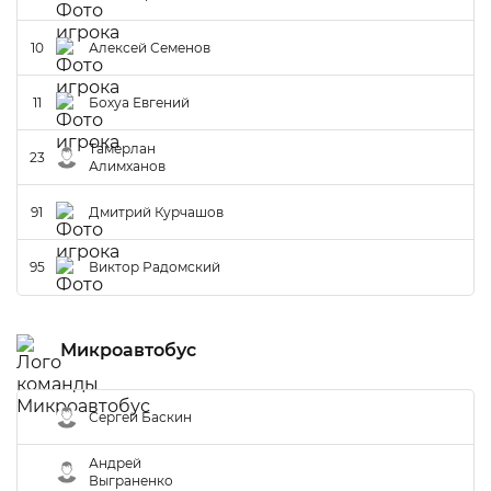
10
Алексей Семенов
11
Бохуа Евгений
Тамерлан
23
Алимханов
91
Дмитрий Курчашов
95
Виктор Радомский
Микроавтобус
Сергей Баскин
Андрей
Выграненко