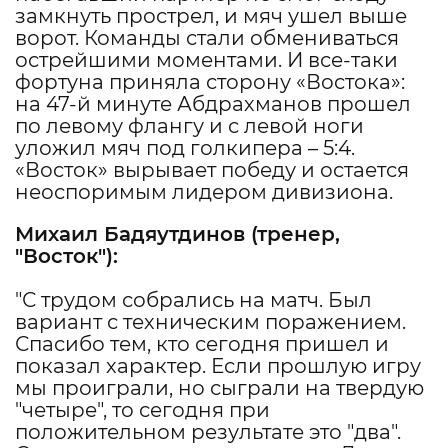
замкнуть прострел, и мяч ушел выше
ворот. Команды стали обмениваться
острейшими моментами. И все-таки
фортуна приняла сторону «Востока»:
на 47-й минуте Абдрахманов прошел
по левому флангу и с левой ноги
уложил мяч под голкипера – 5:4.
«Восток» вырывает победу и остается
неоспоримым лидером дивизиона.
Михаил Бадяутдинов
(тренер,
"
Восток
"):
"С трудом собрались на матч. Был
вариант с техническим поражением.
Спасибо тем, кто сегодня пришел и
показал характер. Если прошлую игру
мы проиграли, но сыграли на твердую
"четыре", то сегодня при
положительном результате это "два".