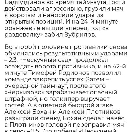
Бадяутдинов во время тайм-аута. Гости
действовали агрессивно, грузили мяч
к воротам и наносили удары из
открытых позиций. И на 24-й минуте
оранжевые вышли вперед, гол «в
раздевалку» забил Зубрилов.
Во второй половине противники снова
обменялись результативными ударами
– 2:3. «Нескучный сад» продолжал
осаждать ворота противника, и на 42-й
минуте Тимофей Родионов позволил
команде закрепить успех. Затем –
очередной тайм-аут, после этого
«Черкизово» зарабатывает опасный
штрафной, но голкипер выручает
гостей. А в ответной быстрой атаке
Алексей Бохан и Алексей Плотников
разыграли стенку, Бохан сделал навес,
а Плотников головой переправил мяч
в сетку – 2:5. Это победа! «Нескучный