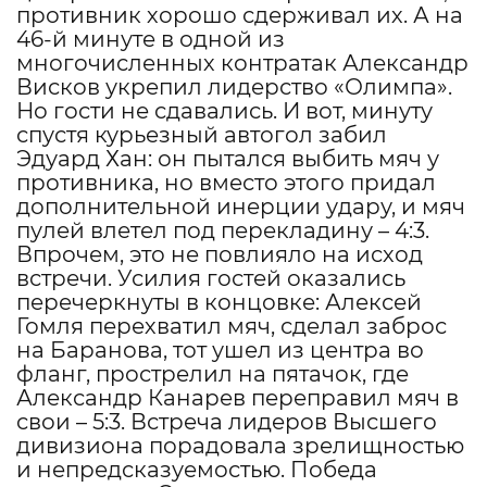
противник хорошо сдерживал их. А на
46-й минуте в одной из
многочисленных контратак Александр
Висков укрепил лидерство «Олимпа».
Но гости не сдавались. И вот, минуту
спустя курьезный автогол забил
Эдуард Хан: он пытался выбить мяч у
противника, но вместо этого придал
дополнительной инерции удару, и мяч
пулей влетел под перекладину – 4:3.
Впрочем, это не повлияло на исход
встречи. Усилия гостей оказались
перечеркнуты в концовке: Алексей
Гомля перехватил мяч, сделал заброс
на Баранова, тот ушел из центра во
фланг, прострелил на пятачок, где
Александр Канарев переправил мяч в
свои – 5:3. Встреча лидеров Высшего
дивизиона порадовала зрелищностью
и непредсказуемостью. Победа