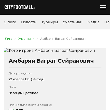
О лиге
Новости
Турниры
Участники
Медиа
Пл
Лига
Участники
Амбарян Баграт Сейранович
Амбарян Баграт Сейранович
Дата рождения
22 ноября 1991 (34 года)
Лига
Легенды Цветного
Игры в лиге (в этом сезоне)