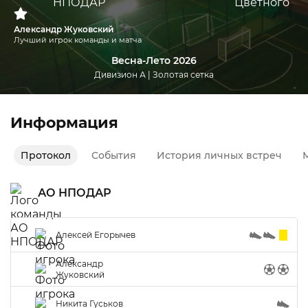
Александр Жуковский
Лучший игрок команды и матча
Весна-Лето 2026
Дивизион А | Золотая сетка
Информация
Протокол
События
История личных встреч
М
АО НПОДАР
Алексей Егорычев
Александр
Жуковский
Никита Гуськов