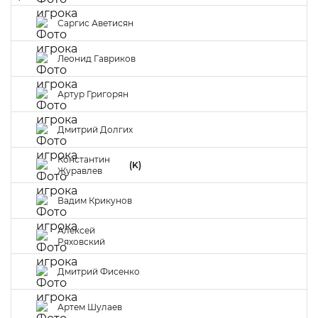
Саргис Аветисян
Леонид Гавриков
Артур Григорян
Дмитрий Долгих
Константин
(K)
Журавлев
Вадим Крикунов
Алексей
Ряховский
Дмитрий Фисенко
Артем Шулаев