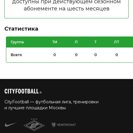
Статистика
Группа
ТИ
П
Т
ЛТ
Всего
0
0
0
0
CityFootball — футбольная лига, тренировки
и лучшие площадки Москвы.