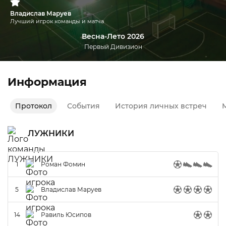
Владислав Маруев
Лучший игрок команды и матча
Весна-Лето 2026
Первый Дивизион
Информация
Протокол
События
История личных встреч
М
ЛУЖНИКИ
1
Роман Фомин
5
Владислав Маруев
14
Равиль Юсипов