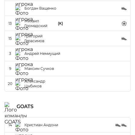
Богдан Ващенко
Михаил
13
(K)
Громадский
Григорий
15
Герасимов
3
Андрей Немиущий
9
Максим Сучков
Александр
20
Цыбиков
GOATS
14
Кристиан Андони