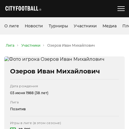
О лиге
Новости
Турниры
Участники
Медиа
Пл
Лига
Участники
Озеров Иван Михайлович
Озеров Иван Михайлович
Дата рождения
03 июня 1988 (38 лет)
Лига
Позитив
Игры в лиге (в этом сезоне)