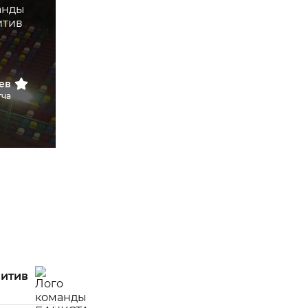
ев
тча
итив