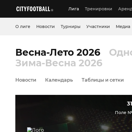
Лига
Тренировки
Аренд
О лиге
Новости
Турниры
Участники
Медиа
Весна-Лето 2026
Одн
Зима-Весна 2026
Новости
Календарь
Таблицы и сетки
3
Поле №