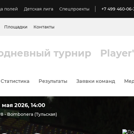
а полей
Детская лига
Спецпроекты
+7 499 460-06-
Площадки
Контакты
одневный турнир
Player
Статистика
Результаты
Заявки команд
Ме
1 мая 2026, 14:00
8 - Bombonera (Тульская)