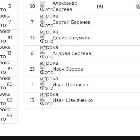
Александр
3
88
(K)
Сергеев
7
7
Сергей Баранов
10
33
Денис Разумкин
13
6
Андрей Сергеев
19
23
Иван Озеров
80
1
Иван Протасов
89
13
Иван Швыдченко
99