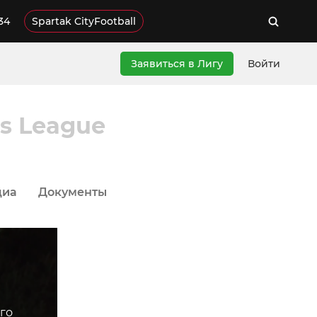
34
Spartak CityFootball
Заявиться в Лигу
Войти
's League
диа
Документы