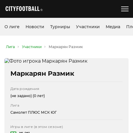
О лиге
Новости
Турниры
Участники
Медиа
Пл
Лига
Участники
Маркарян Размик
Маркарян Размик
Дата рождения
(не задано)
(0 лет)
Лига
Самолет ПЛЮС МСК ЮГ
Игры в лиге (в этом сезоне)