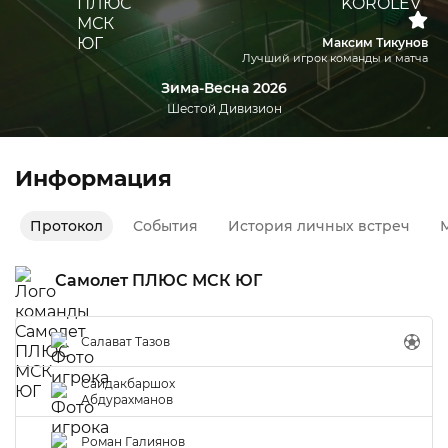
Максим Тикунов
Лучший игрок команды и матча
Зима-Весна 2026
Шестой Дивизион
Информация
Протокол
События
История личных встреч
М
Самолет ПЛЮС МСК ЮГ
Салават Тазов
Саидакбаршох
Абдурахманов
Роман Галиянов