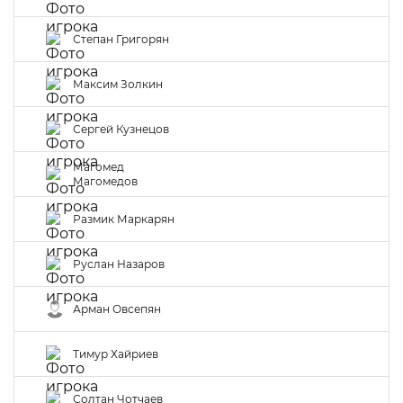
Степан Григорян
Максим Золкин
Сергей Кузнецов
Магомед
Магомедов
Размик Маркарян
Руслан Назаров
Арман Овсепян
Тимур Хайриев
Солтан Чотчаев