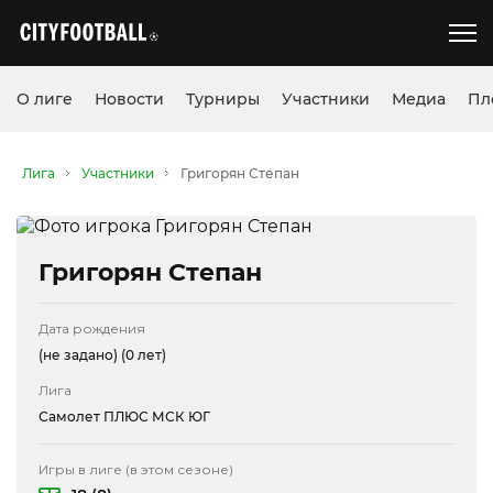
О лиге
Новости
Турниры
Участники
Медиа
Пл
Лига
Участники
Григорян Степан
Григорян Степан
Дата рождения
(не задано)
(0 лет)
Лига
Самолет ПЛЮС МСК ЮГ
Игры в лиге (в этом сезоне)