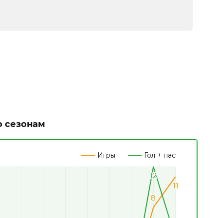
о сезонам
Игры
Гол + пас
12
12
11
11
8
8