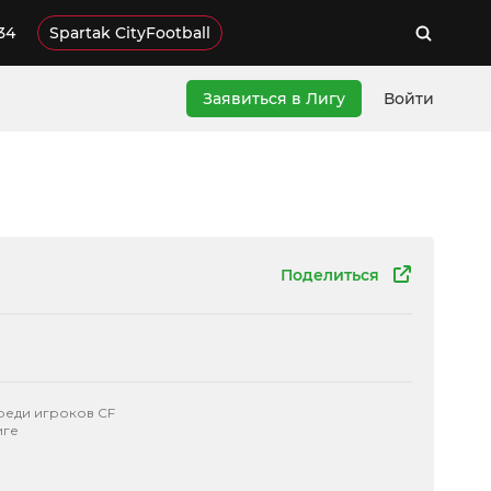
34
Spartak CityFootball
Заявиться в Лигу
Войти
Поделиться
реди игроков CF
иге