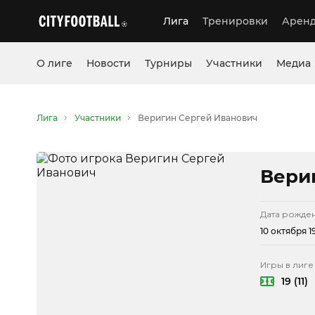
Лига
Тренировки
Аренд
О лиге
Новости
Турниры
Участники
Медиа
Лига
Участники
Веригин Сергей Иванович
Вери
Дата рожде
10 октября 19
Игры в лиге
19 (11)