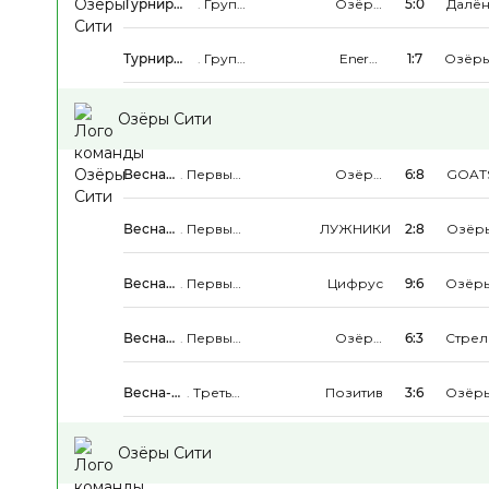
Турнир
.
Группа
Озёры
5:0
Далё
Памяти
D
Сити
Турнир
.
Группа
Energo
1:7
Озёр
Памяти
D
One
Сити
Озёры Сити
Весна-
.
Первый
Озёры
6:8
GOAT
Лето
Дивизион
Сити
2026
Весна-
.
Первый
ЛУЖНИКИ
2:8
Озёр
Лето
Дивизион
Сити
2026
Весна-
.
Первый
Цифрус
9:6
Озёр
Лето
Дивизион
Сити
2026
Весна-
.
Первый
Озёры
6:3
Стрел
Лето
Дивизион
Сити
2026
Весна-
.
Третья
Позитив
3:6
Озёр
Лето
Группа
Сити
2026
Озёры Сити