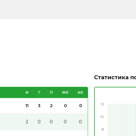
Статистика п
И
Г
П
ЖК
КК
12
11
3
2
0
0
10
2
0
0
0
0
8