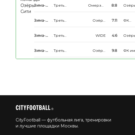
Зима-
.
Третья
Омерзительная
8:8
Озёр
Весна
Группа
пятёрка
Сити
2026
Зима-
.
Третья
Озёры
7:11
ФК
Весна
Группа
Сити
Грива
2026
Зима-
.
Третья
WIDE
4:6
Озёр
Весна
Группа
Сити
2026
Зима-
.
Третья
Озёры
9:8
ФК им
Весна
Группа
Сити
Необ
2026
Суть
CityFootball — футбольная лига, тренировки
и лучшие площадки Москвы.