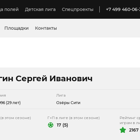
а полей
Детская лига
Спецпроекты
+7 499 460-06-
Площадки
Контакты
гин Сергей Иванович
ния
Лига
96 (29 лет)
Озёры Сити
 (в этом сезоне)
Г+П в лиге (в этом сезоне)
Рейтинг с
играм в л
17 (5)
2167