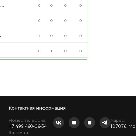
ы
0
0
0
0
0
0
0
0
ы
1
0
0
0
.
0
1
0
0
и
Контактная информация
Номер телефона:
Адрес:
+7 499 460-06-34
107076, Мос
Эл. почта: