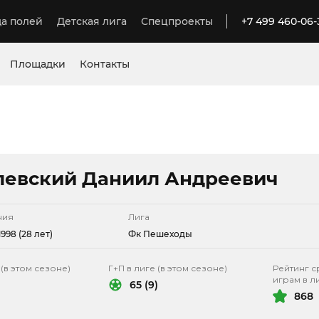
а полей
Детская лига
Спецпроекты
+7 499 460-06-
Площадки
Контакты
левский Даниил Андреевич
ния
Лига
998 (28 лет)
Фк Пешеходы
 (в этом сезоне)
Г+П в лиге (в этом сезоне)
Рейтинг с
играм в л
65 (9)
868