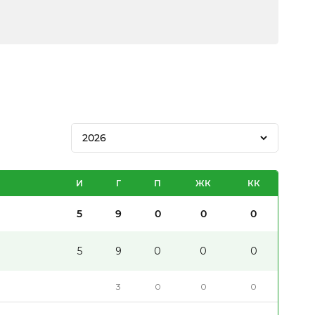
2026
И
Г
П
ЖК
КК
5
9
0
0
0
5
9
0
0
0
3
0
0
0