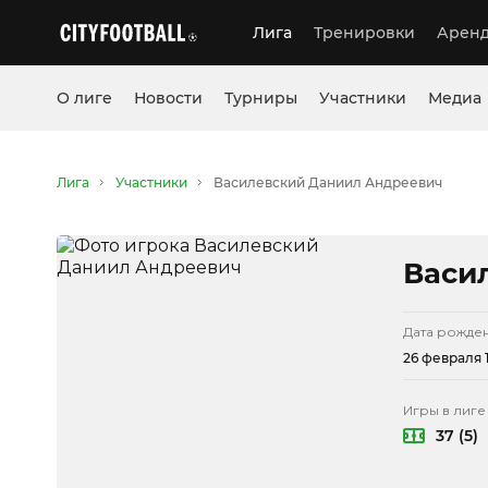
Лига
Тренировки
Аренд
О лиге
Новости
Турниры
Участники
Медиа
Лига
Участники
Василевский Даниил Андреевич
Васи
Дата рожде
26 февраля 1
Игры в лиге
37 (5)