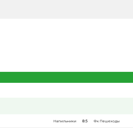
Напильники
8:5
Фк Пешеходы