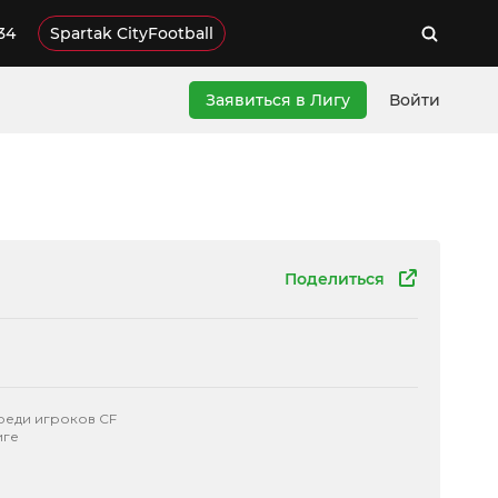
34
Spartak CityFootball
Заявиться в Лигу
Войти
Поделиться
реди игроков CF
иге