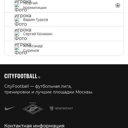
Георгий
Кормилицын
Вадим Гудков
Сергей Конихин
Александр
Суринов
CityFootball — футбольная лига,
тренировки и лучшие площадки Москвы.
Контактная информация