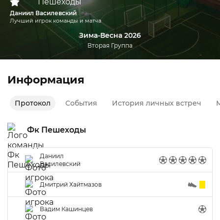
Даниил Василевский
Лучший игрок команды и матча
Зима-Весна 2026
Вторая Группа
Информация
Протокол
События
История личных встреч
М
Фк Пешеходы
Даниил
Василевский
Дмитрий Хайтмазов
Вадим Кашинцев