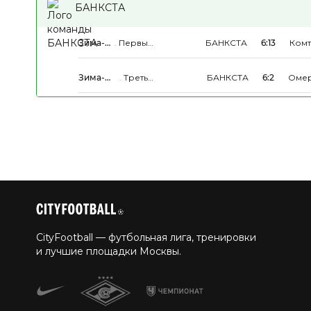
БАНКСТА
Зима-
.
Первый
БАНКСТА
6:13
Комт
Весна
Дивизион
2026
Зима-
.
Третья
БАНКСТА
6:2
Омер
Весна
Группа
пятё
2026
CityFootball — футбольная лига, тренировки
и лучшие площадки Москвы.