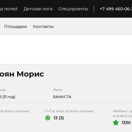
а полей
Детская лига
Спецпроекты
+7 499 460-06-
Площадки
Контакты
оян Морис
ния
Лига
 (31 год)
БАНКСТА
 (в этом сезоне)
Г+П в лиге (в этом сезоне)
Рейтинг с
играм в л
13 (3)
1330