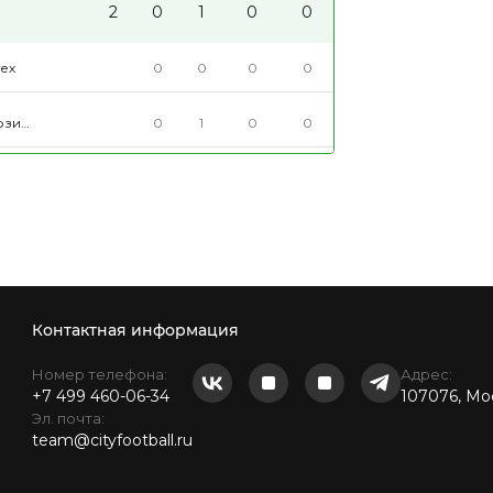
2
0
1
0
0
ех
0
0
0
0
зительная
0
1
0
0
рка
Контактная информация
Номер телефона:
Адрес:
+7 499 460-06-34
107076, Мос
Эл. почта:
team@cityfootball.ru