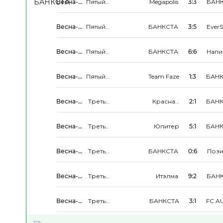
Весна-
.
Пятый
Megapolis
3:3
БАН
Лето
Дивизион
2026
Весна-
.
Пятый
БАНКСТА
3:5
Ever
Лето
Дивизион
2026
Весна-
.
Пятый
БАНКСТА
6:6
Напи
Лето
Дивизион
2026
Весна-
.
Пятый
Team Faze
1:3
БАНК
Лето
Дивизион
2026
Весна-
.
Третья
Красная
2:1
БАНК
Лето
Группа
Стрела
2026
Весна-
.
Третья
Юпитер
5:1
БАНК
Лето
Группа
2026
Весна-
.
Третья
БАНКСТА
0:6
Пози
Лето
Группа
2026
Весна-
.
Третья
Итэлма
9:2
БАН
Лето
Группа
2026
Весна-
.
Третья
БАНКСТА
3:1
FC A
Лето
Группа
2026