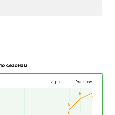
по сезонам
Игры
Гол + пас
10
10
11
11
8
8