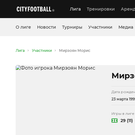
Лига
Тренировки
Аренд
О лиге
Новости
Турниры
Участники
Медиа
Лига
Участники
Мирзоян Морис
Мирз
Дата рожде
23 марта 1995
Игры в лиге
29 (11)