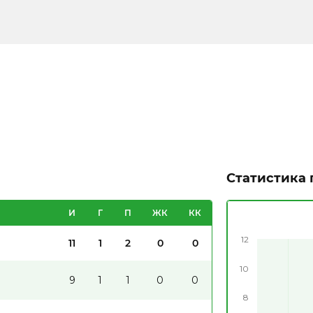
Статистика 
И
Г
П
ЖК
КК
12
11
1
2
0
0
10
9
1
1
0
0
8