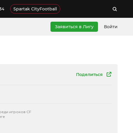
34
Spartak CityFootball
Заявиться в Лигу
Войти
Поделиться
реди игроков CF
иге