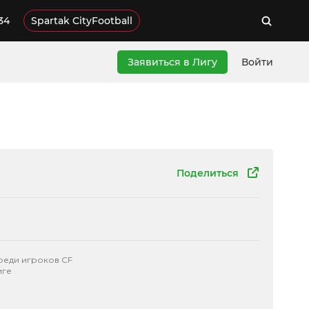
34
Spartak CityFootball
Заявиться в Лигу
Войти
Поделиться
реди игроков CF
иге