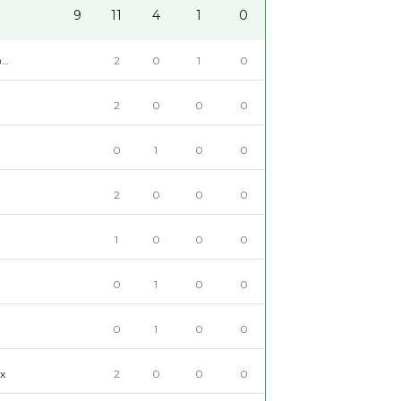
9
11
4
1
0
ительная
2
0
1
0
ка
2
0
0
0
0
1
0
0
ВА
2
0
0
0
1
0
0
0
АР
0
1
0
0
0
1
0
0
х
2
0
0
0