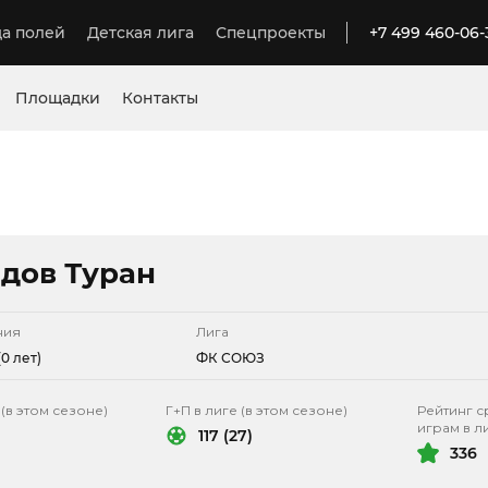
а полей
Детская лига
Спецпроекты
+7 499 460-06-
Площадки
Контакты
дов Туран
ния
Лига
0 лет)
ФК СОЮЗ
 (в этом сезоне)
Г+П в лиге (в этом сезоне)
Рейтинг с
играм в л
117 (27)
336