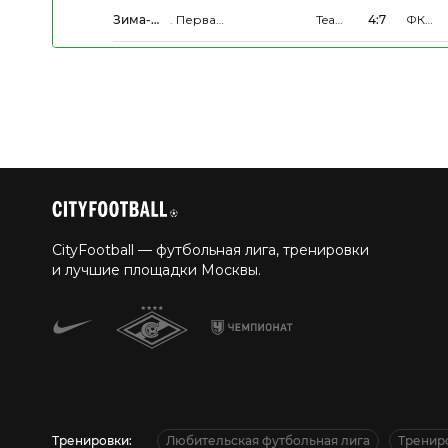
2026
Зима-
.
Первая
Team
4:7
ФК
Весна
Группа
Faze
СОЮЗ
2026
CityFootball — футбольная лига, тренировки
и лучшие площадки Москвы.
Тренировки:
Любительская футбольная лига
Тренир