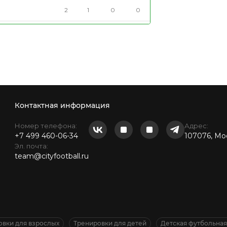
2
1
0
0
Контактная информация
Номер телефона:
Адрес:
+7 499 460-06-34
107076, Мос
Эл. почта:
team@cityfootball.ru
овки для взрослых
Тренировки для детей
Детская футбольна