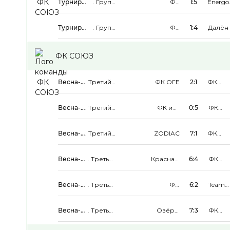
Турнир
.
Группа
ФК
1:5
Energo
Памяти
D
СОЮЗ
One
Турнир
.
Группа
ФК
1:4
Далён
Памяти
D
СОЮЗ
ФК СОЮЗ
Весна-
.
Третий
ФК ОГЕ
2:1
ФК
Лето
Дивизион
СОЮЗ
2026
Весна-
.
Третий
ФК им.
0:5
ФК
Лето
Дивизион
Необи
СОЮЗ
2026
Суть
Весна-
.
Третий
ZODIAC
7:1
ФК
Лето
Дивизион
СОЮЗ
2026
Весна-
.
Третья
Красная
6:4
ФК
Лето
Группа
Стрела
СОЮЗ
2026
Весна-
.
Третья
ФК
6:2
Team
Лето
Группа
СОЮЗ
Faze
2026
Весна-
.
Третья
Озёры
7:3
ФК
Лето
Группа
Сити
СОЮЗ
2026