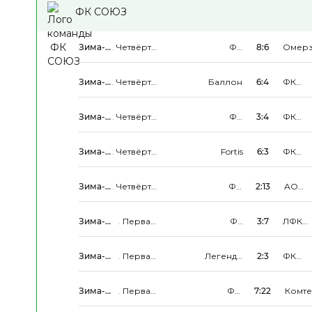
ФК СОЮЗ
Зима-
.
Четвёртый
ФК
8:6
Омерз
Весна
Дивизион
СОЮЗ
пятёр
2026
Зима-
.
Четвёртый
Баллон
6:4
ФК
Весна
Дивизион
СОЮЗ
2026
Зима-
.
Четвёртый
ФК
3:4
ФК
Весна
Дивизион
СОЮЗ
ГЕРТА
2026
МОСК
Зима-
.
Четвёртый
Fortis
6:3
ФК
Весна
Дивизион
СОЮЗ
2026
Зима-
.
Четвёртый
ФК
2:13
АО
Весна
Дивизион
СОЮЗ
НПОД
2026
Зима-
.
Первая
ФК
3:7
ЛФК
Весна
Группа
СОЮЗ
Талыш
2026
Зима-
.
Первая
Легенды
2:3
ФК
Весна
Группа
Цветного
СОЮЗ
2026
Зима-
.
Первая
ФК
7:22
Комте
Весна
Группа
СОЮЗ