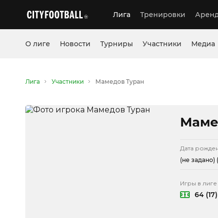
Лига
Тренировки
Аренд
О лиге
Новости
Турниры
Участники
Медиа
Лига
Участники
Мамедов Туран
Маме
Дата рожде
(не задано)
(
Игры в лиге
64 (17)