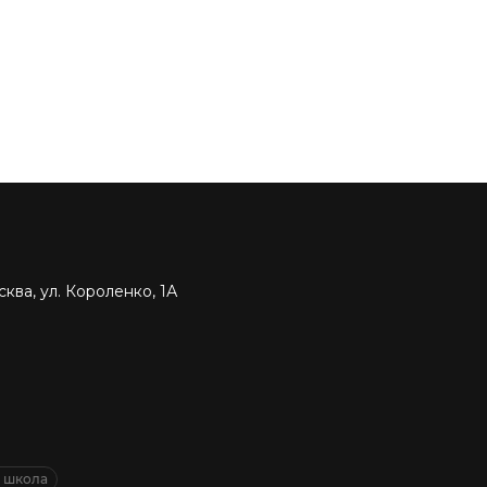
ква, ул. Короленко, 1А
я школа