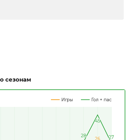
по сезонам
Игры
Гол + пас
45
45
28
28
27
27
26
26