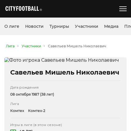
О лиге
Новости
Турниры
Участники
Медиа
Пл
Лига
Участники
Савельев Мишель Николаевич
Савельев Мишель Николаевич
Дата рождения
08 октября 1987 (38 лет)
Лига
Комтех
Комтех-2
Игры в лиге (в этом сезоне)