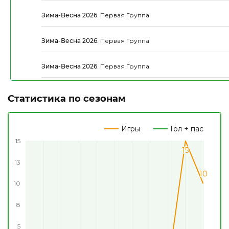
Зима-Весна 2026
.
Первая Группа
Зима-Весна 2026
.
Первая Группа
Зима-Весна 2026
.
Первая Группа
Статистика по сезонам
Игры
Гол + пас
15
15
15
13
10
10
10
8
5