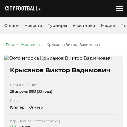
О лиге
Новости
Турниры
Участники
Медиа
Пл
Лига
Участники
Крысанов Виктор Вадимович
Крысанов Виктор Вадимович
Дата рождения
28 апреля 1993 (33 года)
Лига
Юпитер
Юпитер
Игры в лиге (в этом сезоне)