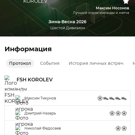
Максим Носонов
Лучший игрок команды и матча
Зима-Весна 2026
Шестой Дивизион
Информация
Протокол
События
История личных встреч
М
FSH KOROLEV
Максим Тикунов
Дмитрий Назарь
Николай Федосеев