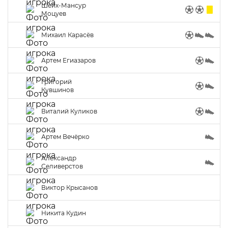
Шейх-Мансур
Моцуев
Михаил Карасёв
Артем Егиазаров
Григорий
Кувшинов
Виталий Куликов
Артем Вечёрко
Александр
Селиверстов
Виктор Крысанов
Никита Кудин