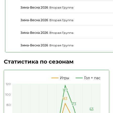
Зима-Весна 2026
.
Вторая Группа
Зима-Весна 2026
.
Вторая Группа
Зима-Весна 2026
.
Вторая Группа
Зима-Весна 2026
.
Вторая Группа
Статистика по сезонам
Игры
Гол + пас
120
117
117
100
83
83
73
73
80
63
63