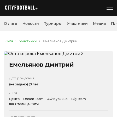
О лиге
Новости
Турниры
Участники
Медиа
Пл
Лига
Участники
Емельянов Дмитрий
Емельянов Дмитрий
Дата рождения
(не задано)
(0 лет)
Лига
Центр
Dream Team
АФ Куркино
Big Team
ФК Столица-Сити
ТИ (в этом году)