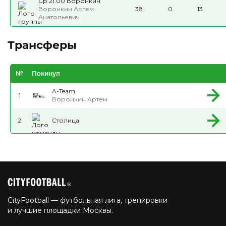
Ср 21.00 Воронкин
Воронкин Артем
38
0
13
Анатольевич
Трансферы
№
Покинул
A-Team
1
Воронкин Артем
2
Столица
CityFootball — футбольная лига, тренировки
и лучшие площадки Москвы.