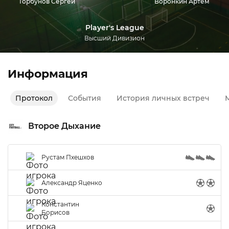
Горбунов Сергей
Воронкин Артем
Player's League
Высший Дивизион
Информация
Протокол
События
История личных встреч
М
Второе Дыхание
Рустам Пхешхов
Александр Яценко
Константин
Борисов