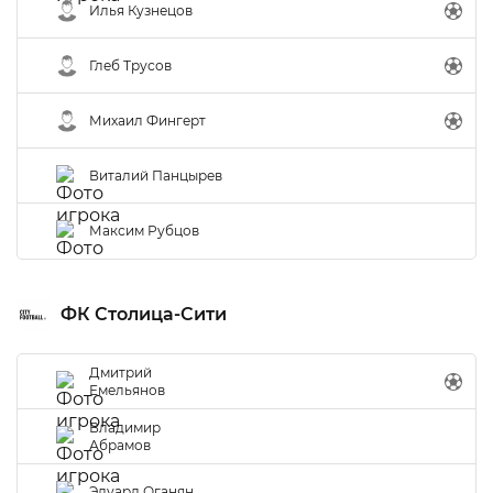
Илья Кузнецов
Глеб Трусов
Михаил Фингерт
Виталий Панцырев
Максим Рубцов
ФК Столица-Сити
Дмитрий
Емельянов
Владимир
Абрамов
Эдуард Оганян