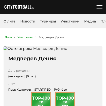
О лиге
Новости
Турниры
Участники
Медиа
Пл
Лига
Участники
Медведев Денис
Медведев Денис
Дата рождения
(не задано)
(0 лет)
Лига
Парк Культуры
START RED
Рублёво
TOP-100
TOP-100
ТИ
ТИ