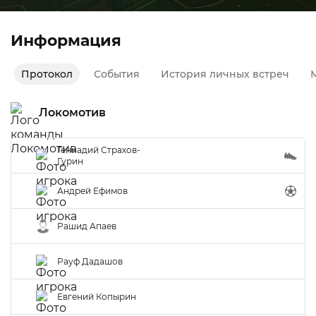
Информация
Протокол
События
История личных встреч
М
Локомотив
Геннадий Страхов-
Гурин
Андрей Ефимов
Рашид Апаев
Рауф Дадашов
Евгений Копырин