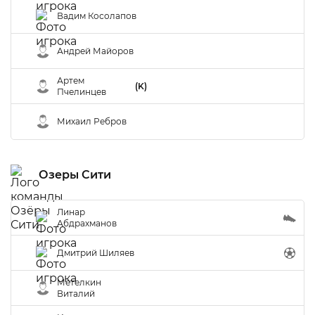
Вадим Косолапов
Андрей Майоров
Артем
(K)
Пчелинцев
Михаил Ребров
Озеры Сити
Линар
Абдрахманов
Дмитрий Шиляев
Метелкин
Виталий