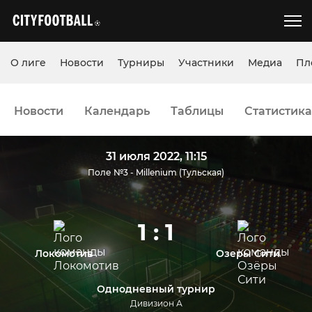
О лиге
Новости
Турниры
Участники
Медиа
Пл
Новости
Календарь
Таблицы
Статистика
31 июля 2022, 11:15
Поле №3 - Millenium (Тульская)
1 : 1
Локомотив
Озеры Сити
Однодневный турнир
Дивизион А