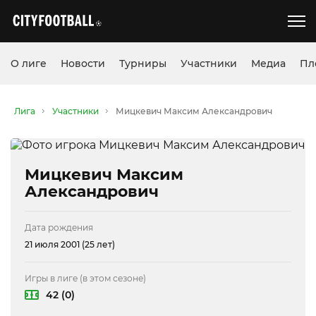
О лиге
Новости
Турниры
Участники
Медиа
Пл
Лига
Участники
Мицкевич Максим Александрович
Мицкевич Максим
Александрович
Дата рождения
21 июля 2001 (25 лет)
Игры в лиге (в этом сезоне)
42 (0)