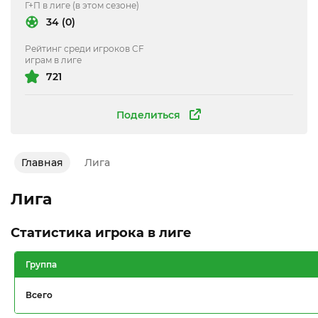
Г+П в лиге (в этом сезоне)
34 (0)
Рейтинг среди игроков CF
играм в лиге
721
Поделиться
Главная
Лига
Лига
Статистика игрока в лиге
Группа
Всего