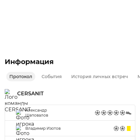
Судья: Кисель Дмитрий
Оценка судейста: 10/10
Осень 2019
Зона А | Первый дивизион - 1
Информация
Протокол
События
История личных встреч
М
CERSANIT
Александр
Шаповалов
Владимир Изотов