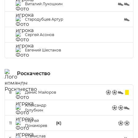
Виталий Лукошкин
Стародубцев Артур
Сергей Асонов
Евгений Шестаков
Роскачество
8
Денис Майоров
Александр
Голубкин
Сергей
11
(K)
Понаморев
Станислав