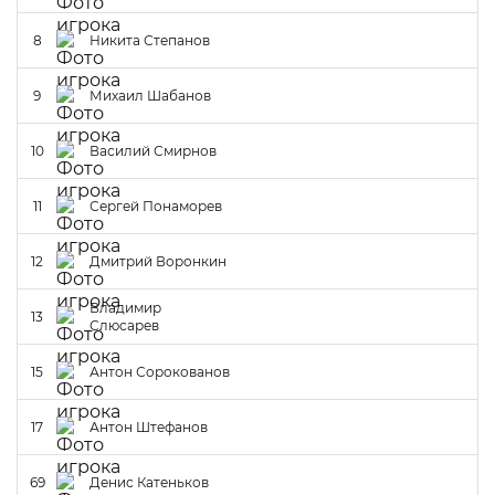
8
Никита Степанов
9
Михаил Шабанов
10
Василий Смирнов
11
Сергей Понаморев
12
Дмитрий Воронкин
Владимир
13
Слюсарев
15
Антон Сорокованов
17
Антон Штефанов
69
Денис Катеньков