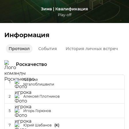
Зима | Квалификация
Play-off
Информация
Протокол
События
История личных встреч
Роскачество
Георгий
1
Мгалоблишвили
2
Алексей Плотников
5
Игорь Горюнов
7
Юрий Шабанов
(K)