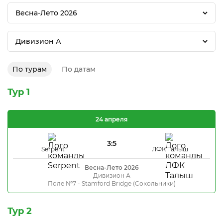
Весна-Лето 2026
Дивизион А
По турам
По датам
Тур 1
24 апреля
3:5
Serpent
ЛФК Талыш
Весна-Лето 2026
Дивизион А
Поле №7 - Stamford Bridge (Сокольники)
Тур 2