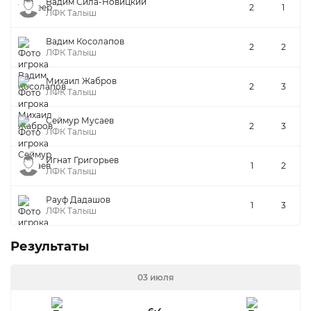
Вадим Сила-Новицкий
2
1
ЛФК Талыш
Вадим Косолапов
2
2
ЛФК Талыш
Михаил Жабров
2
3
ЛФК Талыш
Сеймур Мусаев
2
3
ЛФК Талыш
Игнат Григорьев
1
2
ЛФК Талыш
Рауф Дадашов
1
3
ЛФК Талыш
Результаты
03 июля