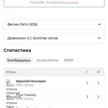
Поле №8 - Anfield (Сокольники)
Весна-Лето 2026
Дивизион А | Золотая сетка
Статистика
Бомбардиры
Ассистенты
Ж/КК
Игрок
Г
И
Ираклий Немсадзе
5
2
ЛФК Талыш
Рене Теевеер
3
2
ЛФК Талыш