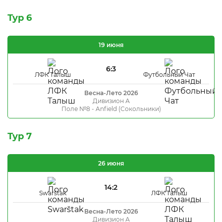
Тур 6
19 июня
6:3
ЛФК Талыш
Футбольный Чат
Весна-Лето 2026
Дивизион А
Поле №8 - Anfield (Сокольники)
Тур 7
26 июня
14:2
Swarštak
ЛФК Талыш
Весна-Лето 2026
Дивизион А