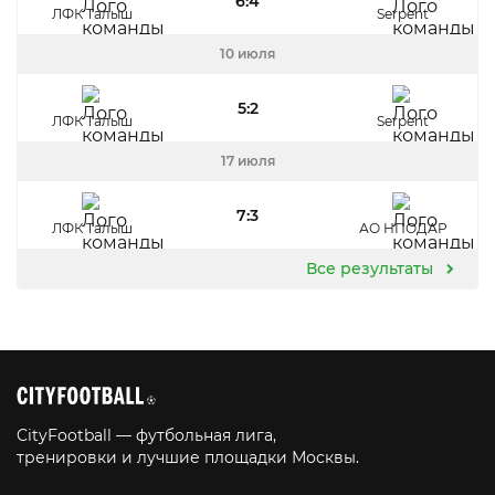
6:4
ЛФК Талыш
Serpent
10 июля
5:2
ЛФК Талыш
Serpent
17 июля
7:3
ЛФК Талыш
АО НПОДАР
Все результаты
CityFootball — футбольная лига,
тренировки и лучшие площадки Москвы.