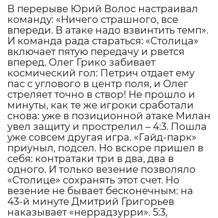
В перерыве Юрий Волос настраивал
команду: «Ничего страшного, все
впереди. В атаке надо взвинтить темп».
И команда рада стараться: «Столица»
включает пятую передачу и рвется
вперед. Олег Грико забивает
космический гол: Петрич отдает ему
пас с углового в центр поля, и Олег
стреляет точно в створ! Не прошло и
минуты, как те же игроки сработали
снова: уже в позиционной атаке Милан
увел защиту и прострелил – 4:3. Пошла
уже совсем другая игра. «Гайд-парк»
приуныл, подсел. Но вскоре пришел в
себя: контратаки три в два, два в
одного. И только везение позволяло
«Столице» сохранять этот счет. Но
везение не бывает бесконечным: на
43-й минуте Дмитрий Григорьев
наказывает «неррадзурри». 5:3,