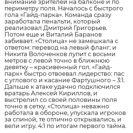
внимание зрителей на балконе и по
периметру поля. Началось с быстрого
гола «Гайд-парка». Команда сразу
заработала пенальти, который
реализовал Дмитрий Григорьев.
Потом еще и Виталий Баранов
забивает. «Столица» не замешкала с
ответом: перевод на левый фланг, и
Никита Волоченков лупит с восьми
метров с левой точно в ближнюю
девятку – красивенный гол. «Гайд-
парк» быстро отвоевал лидерство: пас
с углового и касание Фартушного – 3:1.
Дальше к атаке удачно подключился
вратарь Алексей Кириллов, и
выстрелил со своей половины поля
точно в сетку. «Столица» неважно
работала в обороне, упускала игроков
за спиной, те отлично открывались, и
вели игру. 4:1 по итогам первого тайма.