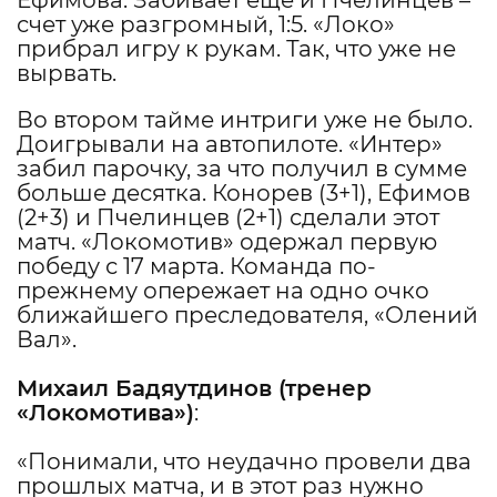
Ефимова. Забивает еще и Пчелинцев –
счет уже разгромный, 1:5. «Локо»
прибрал игру к рукам. Так, что уже не
вырвать.
Во втором тайме интриги уже не было.
Доигрывали на автопилоте. «Интер»
забил парочку, за что получил в сумме
больше десятка. Конорев (3+1), Ефимов
(2+3) и Пчелинцев (2+1) сделали этот
матч. «Локомотив» одержал первую
победу с 17 марта. Команда по-
прежнему опережает на одно очко
ближайшего преследователя, «Олений
Вал».
Михаил Бадяутдинов
(тренер
«Локомотива»)
:
«Понимали, что неудачно провели два
прошлых матча, и в этот раз нужно