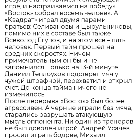
игре, и настраиваемся на победу».
«Восток» собрал восемь человек. А
«Квадрат» играл двумя парами
братьев: Селивановы и Цырульниковы,
помимо них в составе был также
Всеволод Егупов, и на этом всё – пять
человек. Первый тайм прошел на
средних скоростях. Ничем
примечательным он бы и не
запомнился. Только на 13-й минуте
Даниил Теплоухов подстерег мяч у
чужой штрафной, перехватил и открыл
счет. До конца тайма ничего не
изменилось.
После перерыва «Восток» был более
агрессивен. А черные играли без мяча,
старались разрушать атакующую
мысль оппонента. Ни один из тренеров
не был доволен игрой. Андрей Усачев
просил играть бодрее, Михаил