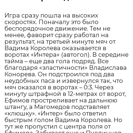
Игра сразу пошла на высоких
скоростях. Поначалу это было
беспорядочное движение. Тем не
менее, фаворит сразу работал на
результат, на третьей минуте мяч от
Вадима Королева оказывается в
воротах «Интера» (автогол). В середине
тайма – еще два гола подряд. Все
благодаря «эластичности» Владислава
Конорева. Он подстроился под два
неудобных паса и извернулся так, что
мяч оказался в воротах – 0:3. Через
минуту штрафной в 12-метрах от ворот,
Ефимов простреливает на дальнюю
штангу, а Магомедов подставляет
«клюшку». «Интер» было ответил
быстрым голом Вадима Королева. Но
тут же пропустил с центра поля от