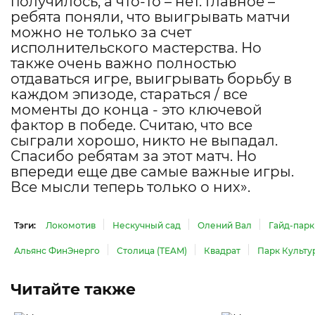
получилось, а что-то – нет. Главное –
ребята поняли, что выигрывать матчи
можно не только за счет
исполнительского мастерства. Но
также очень важно полностью
отдаваться игре, выигрывать борьбу в
каждом эпизоде, стараться / все
моменты до конца - это ключевой
фактор в победе. Считаю, что все
сыграли хорошо, никто не выпадал.
Спасибо ребятам за этот матч. Но
впереди еще две самые важные игры.
Все мысли теперь только о них».
Тэги:
Локомотив
Нескучный сад
Олений Вал
Гайд-парк
Альянс ФинЭнерго
Столица (TEAM)
Квадрат
Парк Культу
Читайте также