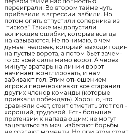
первом тайме нас полностью
переиграли. Во втором тайме чуть
прибавили в агрессии, забили. Но
потом опять отпустили соперника из
"тисков". Также мы допустили
вопиющие ошибки, которые всегда
наказываются. Не понимаю, о чем
думает человек, который выходит один
на пустые ворота, а потом бьет зачем-
то со всей силы мимо ворот. А через
минуту вратарь на линии ворот
начинает жонглировать, и нам
забивают гол. Этим отношением
игроки перечеркивают все старания
других членов команды (которые
приехали побеждать). Хорошо, что
сравняли счет, стоит отметить этот гол -
хороший, трудовой. Есть большие
претензии к нападающим: не могут
зацепиться за мяч, избегают борьбы,
не создают моменты. Но при этом стоит