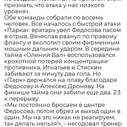
признать, что атака у нас низкого
уровня».
Обе команды собрали по восемь
человек. Все началось с быстрой атаки
«Парка»: вратарь увел Федосова пасом
в отрыв, Вячеслав рванул по правому
флангу и вколотил своим фирменным
мощным дальним ударом. В середине
тайма «Олений Вал» воспользовался
крохотной потерей концентрации
противника, Игнатьев и Стискин
забивают за минуту два гола. Но
«Парк» держался на плаву благодаря
Федосову и Алексею Дронову. На
финише тайма они забили еще два. 2:3
к перерыву.
«Мы постоянно бросаем в центре
Федосова, потом обрез и выход один в
один. Мы на это никак не реагируем,
так делать нельзя!», - негодовал тренер