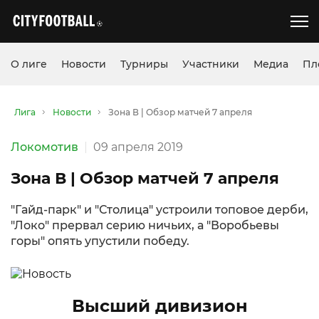
О лиге
Новости
Турниры
Участники
Медиа
Пл
Лига
Новости
Зона В | Обзор матчей 7 апреля
Локомотив
09 апреля 2019
Зона В | Обзор матчей 7 апреля
"Гайд-парк" и "Столица" устроили топовое дерби,
"Локо" прервал серию ничьих, а "Воробьевы
горы" опять упустили победу.
Высший дивизион