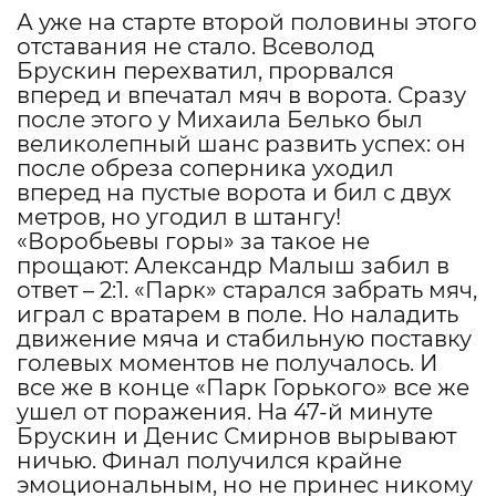
А уже на старте второй половины этого
отставания не стало. Всеволод
Брускин перехватил, прорвался
вперед и впечатал мяч в ворота. Сразу
после этого у Михаила Белько был
великолепный шанс развить успех: он
после обреза соперника уходил
вперед на пустые ворота и бил с двух
метров, но угодил в штангу!
«Воробьевы горы» за такое не
прощают: Александр Малыш забил в
ответ – 2:1. «Парк» старался забрать мяч,
играл с вратарем в поле. Но наладить
движение мяча и стабильную поставку
голевых моментов не получалось. И
все же в конце «Парк Горького» все же
ушел от поражения. На 47-й минуте
Брускин и Денис Смирнов вырывают
ничью. Финал получился крайне
эмоциональным, но не принес никому