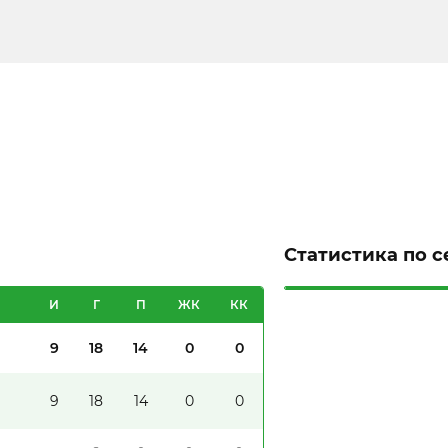
Статистика по 
И
Г
П
ЖК
КК
9
18
14
0
0
9
18
14
0
0