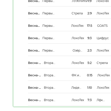
Весна-
.
Первый
ЛУЖНИКИ
1:9
ЛокоТех
Лето
Дивизион
2026
Весна-
.
Первый
Стрела
2:9
ЛокоТех
Лето
Дивизион
2026
Весна-
.
Первый
ЛокоТех
17:5
GOATS
Лето
Дивизион
2026
Весна-
.
Первый
ЛокоТех
9:3
Цифрус
Лето
Дивизион
2026
Весна-
.
Первый
Озёры
2:3
ЛокоТех
Лето
Дивизион
Сити
2026
Весна-
.
Вторая
ЛокоТех
5:2
Стрела
Лето
Группа
2026
Весна-
.
Вторая
ФК им.
0:15
ЛокоТех
Лето
Группа
Необи
2026
Суть
Весна-
.
Вторая
Лидеры
1:10
ЛокоТех
Лето
Группа
России
2026
Весна-
.
Вторая
ЛокоТех
7:3
Лфк
Лето
Группа
Родина
2026