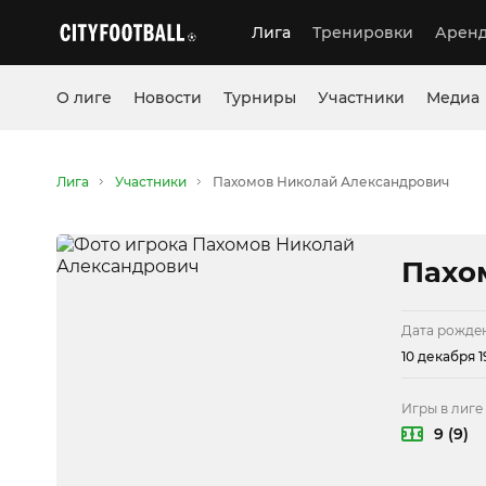
Лига
Тренировки
Аренд
О лиге
Новости
Турниры
Участники
Медиа
Лига
Участники
Пахомов Николай Александрович
Пахо
Дата рожде
10 декабря 1
Игры в лиге 
9 (9)