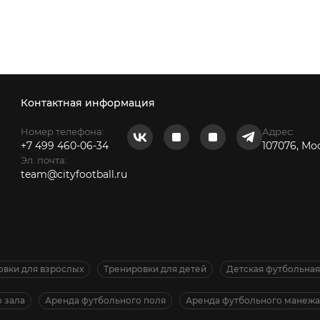
Контактная информация
Номер телефона:
Адрес:
+7 499 460-06-34
107076, Мо
Эл. почта:
team@cityfootball.ru
овки для взрослых
Тренировки для детей
Детская футбольна
 зала
Аренда футбольного поля
Аренда футбольного манежа