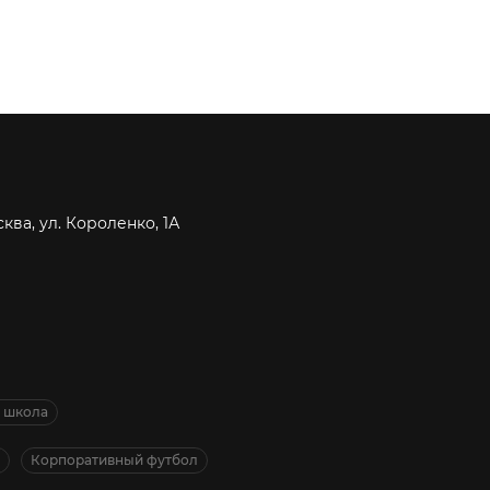
сква, ул. Короленко, 1А
я школа
Корпоративный футбол