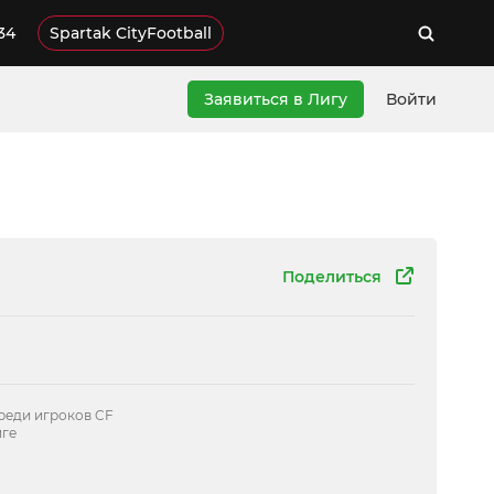
34
Spartak CityFootball
Заявиться в Лигу
Войти
Поделиться
реди игроков CF
иге