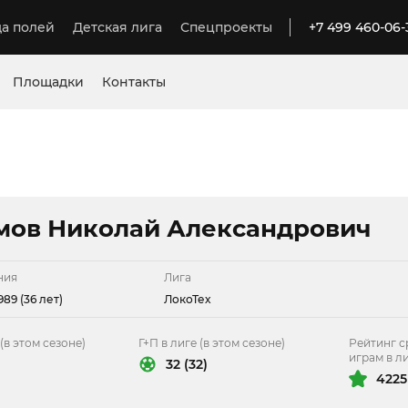
а полей
Детская лига
Спецпроекты
+7 499 460-06-
Площадки
Контакты
мов Николай Александрович
ния
Лига
989 (36 лет)
ЛокоТех
(в этом сезоне)
Г+П в лиге (в этом сезоне)
Рейтинг с
играм в л
32 (32)
4225