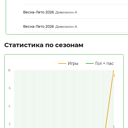
Весна-Лето 2026
.
Дивизион А
Весна-Лето 2026
.
Дивизион А
Статистика по сезонам
Игры
Гол + пас
8
8
8
6
4
2
1
1