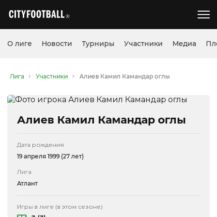
О лиге
Новости
Турниры
Участники
Медиа
Пл
Лига
Участники
Алиев Камил Камандар оглы
Алиев Камил Камандар оглы
Дата рождения
19 апреля 1999 (27 лет)
Лига
Атлант
Игры в лиге (в этом сезоне)