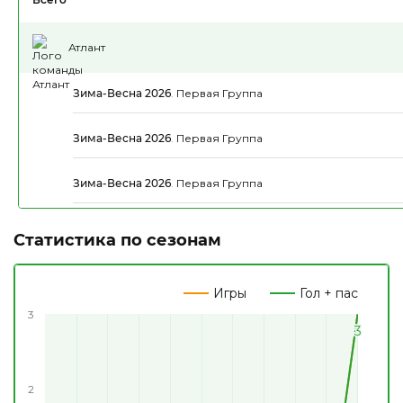
Атлант
Зима-Весна 2026
.
Первая Группа
Зима-Весна 2026
.
Первая Группа
Зима-Весна 2026
.
Первая Группа
Статистика по сезонам
Игры
Гол + пас
3
3
3
3
3
2