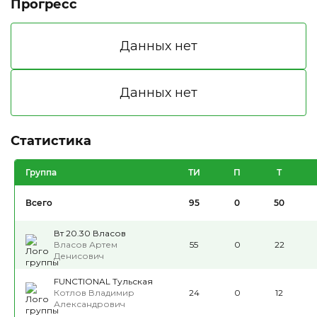
Прогресс
Статистика
Группа
ТИ
П
Т
Всего
95
0
50
Вт 20.30 Власов
Власов Артем
55
0
22
Денисович
FUNCTIONAL Тульская
Котлов Владимир
24
0
12
Александрович