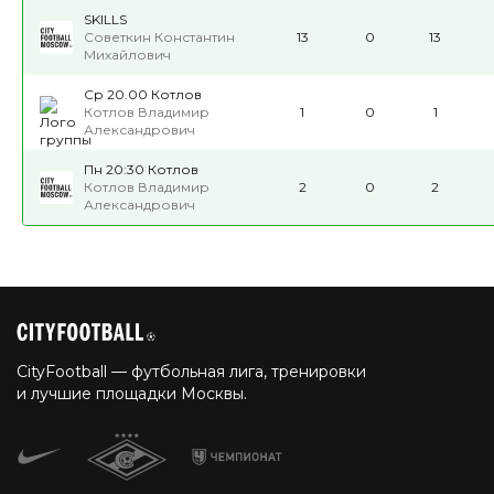
SKILLS
Советкин Константин
13
0
13
Михайлович
Ср 20.00 Котлов
Котлов Владимир
1
0
1
Александрович
Пн 20:30 Котлов
Котлов Владимир
2
0
2
Александрович
CityFootball — футбольная лига, тренировки
и лучшие площадки Москвы.